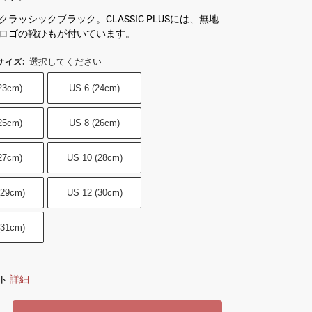
ラッシックブラック。CLASSIC PLUSには、無地
ロゴの靴ひもが付いています。
選択してください
サイズ
:
23cm)
US 6 (24cm)
25cm)
US 8 (26cm)
27cm)
US 10 (28cm)
(29cm)
US 12 (30cm)
(31cm)
ト
詳細