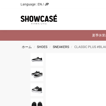
Language :
EN
/
JP
Search
夏季休業
ホーム
SHOES
SNEAKERS
CLASSIC PLUS #BLA
/
/
/