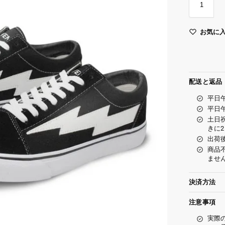
お気に
配送と返品
平日
平日
土日
きに
出荷
商品
ませ
決済方法
注意事項
実際