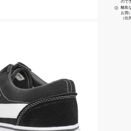
ので
離島
お買
（住