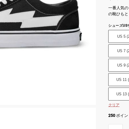
一番人気のク
の靴ひもと
シューズUS
US 5 (
US 7 (
US 9 (
US 11 
US 13 
クリア
250
ポイン