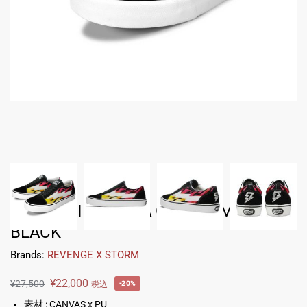
セール
TADAOMI SHIBUYA GEO FLAME-
BLACK
Brands:
REVENGE X STORM
¥
22,000
¥
27,500
税込
-20%
素材 : CANVAS x PU