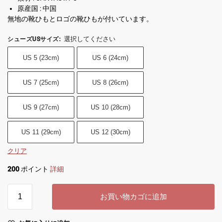
原産国 : 中国
無地の靴ひもとロゴの靴ひもが付いています。
選択してください
シューズUSサイズ
:
US 5 (23cm)
US 6 (24cm)
US 7 (25cm)
US 8 (26cm)
US 9 (27cm)
US 10 (28cm)
US 11 (29cm)
US 12 (30cm)
クリア
200
ポイント
詳細
お買い物カゴに追加