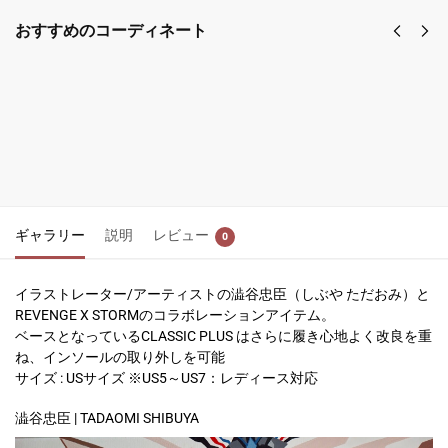
おすすめのコーディネート
T-SHIRT #1-
T-SHIRT #1-
BLACK
WHITE
¥
8,800
¥
8,800
税込
税込
オプション
オプション
を選択
を選択
ギャラリー
説明
レビュー
0
イラストレーター/アーティストの澁谷忠臣（しぶや ただおみ）と
REVENGE X STORMのコラボレーションアイテム。
ベースとなっているCLASSIC PLUS はさらに履き心地よく改良を重
ね、インソールの取り外しを可能
サイズ : USサイズ ※US5～US7：レディース対応
澁谷忠臣 | TADAOMI SHIBUYA